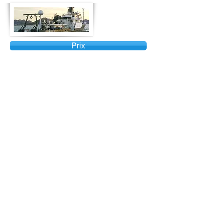
Prix
Équipement Corelube |
Systèmes de lubrification
des câbles métalliques
Nous pensons qu’il n’existe pas de solution
universelle en matière de lubrification des câbles
métalliques. Avec 40 ans d'expérience dans la
conception de systèmes de lubrification de câbles
métalliques, nous pensons que nos systèmes sont les
plus avancés et les plus respectueux de
l'environnement.
Distributeur
s
Équipement Corelube
Amérique du Nord