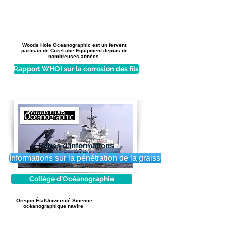
Woods Hole Oceanographic est un fervent
partisan de CoreLube Equipment depuis de
nombreuses années.
Rapport WHOI sur la corrosion des fils
Pages d'informations
Informations sur la pénétration de la graisse
Collège d'Océanographie
Oregon
État
Université
Science
océanographique
navire