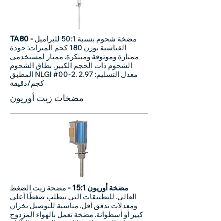
مضخة شحوم بنسبة 50:1 للبراميل
​​TA80 ​-
القياسية بوزن 180 كجم الميزات: جودة
ممتازة وموثوقة ومبتكرة. ممتاز لمستخدمي
الشحوم ذات الحجم الكبير. نطاق الشحوم
المطبق NLGI #00-2. معدل التسليم: 2.97
كجم/دقيقة
مضخات زيت أوريون
مضخة أوريون 15:1 -
مضخة زيت الضغط
العالي. للتطبيقات التي تتطلب ضغطًا أعلى
ومعدلات تدفق أقل. مناسبة للتوصيل بخزان
كبير أو أسطوانة. مضخة تعمل بالهواء المزدوج