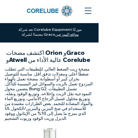
تعد شركة Corelube Equpiment موزعًا
مواقع الموزعين
معتمدًا لشركة Graco
اكتشف مضخات Orion وGraco
وAtwell عالية الأداء من Corelube
مضخة زيت الضغط العالي. للتطبيقات التي تتطلب
ضغطًا أعلى ومعدلات تدفق أقل. مناسبة للتوصيل
بخزان كبير أو أسطوانة. مضخة تعمل بالهواء
المزدوج تعمل بالزيت والسوائل غير المسببة للتآكل.
يتضمن محول Bung G2. تشمل التطبيقات
النموذجية نقل الزيت وإخلاءه، وتوزيع الوقود ونقله،
وتوزيع محلول غسيل الزجاج الأمامي، وتوزيع الماء
والمواد المضادة للتجمد. بعض الطرازات معتمدة من
UL للاستخدام في ضخ البنزين والبنزين/الكحول
الذي يمزج ما يصل إلى 10% من الإيثانول ووقود
الديزل وزيت الوقود وزيوت التشحيم.