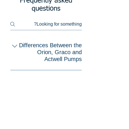
Frequently asked
questions
Differences Between the
Orion, Graco and
Actwell Pumps
Orion and Actwell Pumps are
companies that provide
various industrial equipment
and solutions, each
specializing in different
product lines: Alentec & Orion
AB: Alentec & Orion AB,
based in Sweden, develops
and manufactures quality