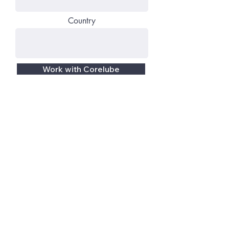
Country
Work with Corelube
Frequently asked
questions
Which Industries use
Wire Line Cleaners?