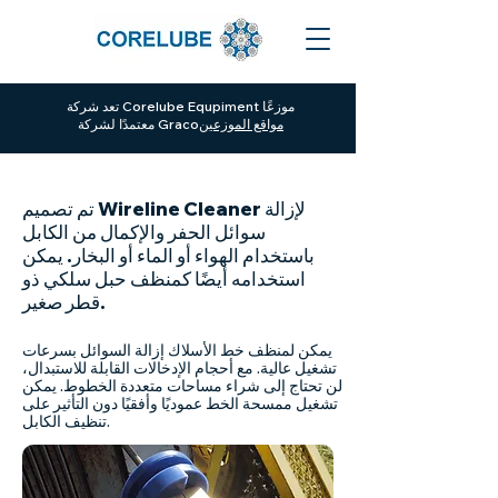
تعد شركة Corelube Equpiment موزعًا
مواقع الموزعين
معتمدًا لشركة Graco
تم تصميم Wireline Cleaner لإزالة
سوائل الحفر والإكمال من الكابل
باستخدام الهواء أو الماء أو البخار. يمكن
استخدامه أيضًا كمنظف حبل سلكي ذو
قطر صغير.
يمكن لمنظف خط الأسلاك إزالة السوائل بسرعات
تشغيل عالية. مع أحجام الإدخالات القابلة للاستبدال،
لن تحتاج إلى شراء مساحات متعددة الخطوط. يمكن
تشغيل ممسحة الخط عموديًا وأفقيًا دون التأثير على
تنظيف الكابل.